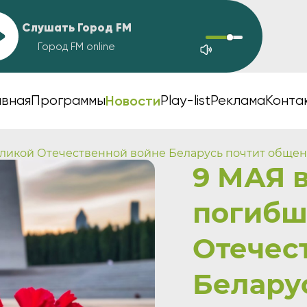
Слушать Город FM
Город FM online
Новости
авная
Программы
Play-list
Реклама
Конта
Великой Отечественной войне Беларусь почтит обще
9 МАЯ в
погибш
Отечес
Белару