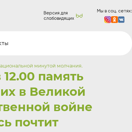
Мы в соц. сетях:
Версия для
слабовидящих
кты
национальной минутой молчания.
 12.00 память
их в Великой
твенной войне
сь почтит